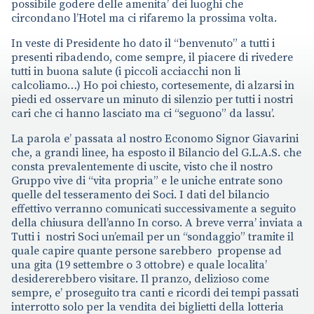
possibile godere delle amenita’ dei luoghi che
circondano l’Hotel ma ci rifaremo la prossima volta.
In veste di Presidente ho dato il “benvenuto” a tutti i
presenti ribadendo, come sempre, il piacere di rivedere
tutti in buona salute (i piccoli acciacchi non li
calcoliamo…) Ho poi chiesto, cortesemente, di alzarsi in
piedi ed osservare un minuto di silenzio per tutti i nostri
cari che ci hanno lasciato ma ci “seguono” da lassu’.
La parola e’ passata al nostro Economo Signor Giavarini
che, a grandi linee, ha esposto il Bilancio del G.L.A.S. che
consta prevalentemente di uscite, visto che il nostro
Gruppo vive di “vita propria” e le uniche entrate sono
quelle del tesseramento dei Soci. I dati del bilancio
effettivo verranno comunicati successivamente a seguito
della chiusura dell’anno In corso. A breve verra’ inviata a
Tutti i nostri Soci un’email per un “sondaggio” tramite il
quale capire quante persone sarebbero propense ad
una gita (19 settembre o 3 ottobre) e quale localita’
desidererebbero visitare. Il pranzo, delizioso come
sempre, e’ proseguito tra canti e ricordi dei tempi passati
interrotto solo per la vendita dei biglietti della lotteria