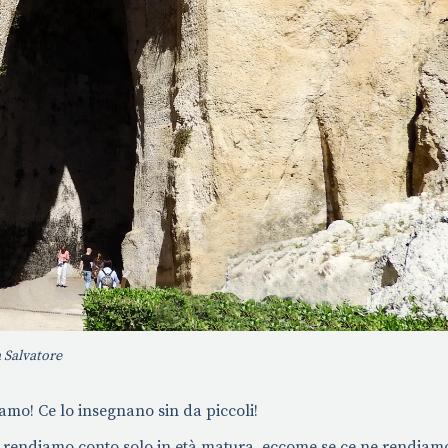
a Salvatore
amo! Ce lo insegnano sin da piccoli!
ne rendiamo conto solo in età matura, eccome se ce ne rendiamo