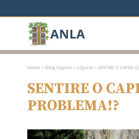
ANLA
Home
>
Blog regioni
>
Liguria
> SENTIRE O CAPIRE-Q
SENTIRE O CAPI
PROBLEMA!?