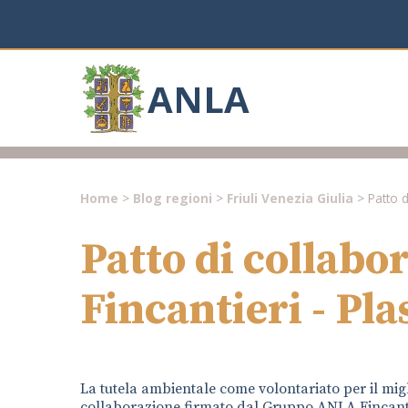
ANLA
Home
>
Blog regioni
>
Friuli Venezia Giulia
> Patto d
Patto di collab
Fincantieri - Pla
La tutela ambientale come volontariato per il migli
collaborazione firmato dal Gruppo ANLA Fincantier