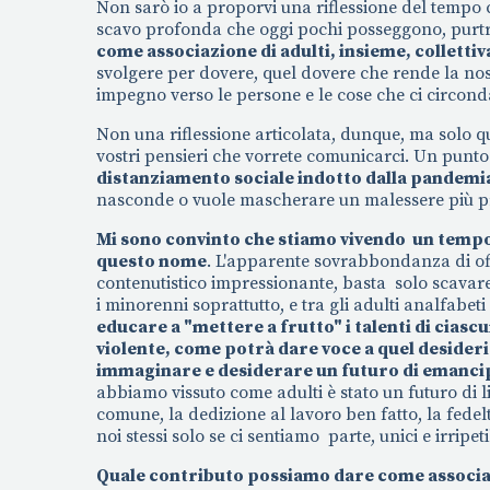
Non sarò io a proporvi una riflessione del tempo
scavo profonda che oggi pochi posseggono, purtro
come associazione di adulti, insieme, collett
svolgere per dovere, quel dovere che rende la no
impegno verso le persone e le cose che ci circon
Non una riflessione articolata, dunque, ma solo q
vostri pensieri che vorrete comunicarci. Un punto
distanziamento sociale indotto dalla pandemi
nasconde o vuole mascherare un malessere più p
Mi sono convinto che stiamo vivendo un tempo 
questo nome
. L'apparente sovrabbondanza di of
contenutistico impressionante, basta solo scavare
i minorenni soprattutto, e tra gli adulti analfabeti
educare a "mettere a frutto" i talenti di ciascu
violente, come potrà dare voce a quel desiderio 
immaginare e desiderare un futuro di emanci
abbiamo vissuto come adulti è stato un futuro di 
comune, la dedizione al lavoro ben fatto, la fedel
noi stessi solo se ci sentiamo parte, unici e irripe
Quale contributo possiamo dare come associazio