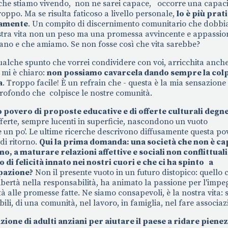
 che stiamo vivendo, non ne sarei capace, occorre una capaci
ppo. Ma se risulta faticoso a livello personale,
lo è più prat
ivamente
. Un compito di discernimento comunitario che dobb
stra vita non un peso ma una promessa avvincente e appassio
dano e che amiamo. Se non fosse così che vita sarebbe?
ualche spunto che vorrei condividere con voi, arricchita anche
 mi è chiaro:
non possiamo cavarcela dando sempre la colp
a
. Troppo facile! È un refrain che - questa è la mia sensazione 
rofondo che colpisce le nostre comunità.
povero di proposte educative e di offerte culturali degne
ferte, sempre lucenti in superficie, nascondono un vuoto
 un po'. Le ultime ricerche descrivono diffusamente questa pov
 di ritorno.
Qui la prima domanda: una società che non è ca
no, a maturare relazioni affettive e sociali non conflittuali
di felicità innato nei nostri cuori e che ci ha spinto a
pazione?
Non il presente vuoto in un futuro distopico: quello 
libertà nella responsabilità, ha animato la passione per l'imp
tà alle promesse fatte. Ne siamo consapevoli, è la nostra vita:
tibili, di una comunità, nel lavoro, in famiglia, nel fare associa
ne di adulti anziani per aiutare il paese a ridare pienez