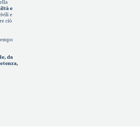
ella
ltà e
vili e
re ciò
 tempo
le, da
petenza,