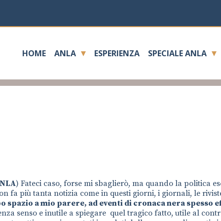
HOME
ANLA
ESPERIENZA
SPECIALE ANLA
ANLA
) Fateci caso, forse mi sbaglierò, ma quando la politica e
 fa più tanta notizia come in questi giorni, i giornali, le rivist
o spazio a mio parere, ad eventi di cronaca nera spesso ef
nza senso e inutile a spiegare quel tragico fatto, utile al cont