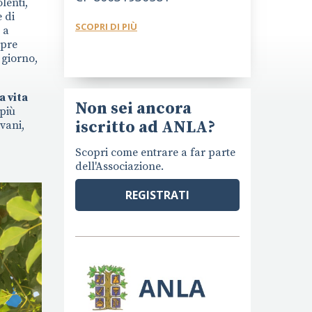
lenti,
 di
SCOPRI DI PIÙ
 a
mpre
 giorno,
a vita
Non sei ancora
 più
iscritto ad ANLA?
vani,
Scopri come entrare a far parte
dell'Associazione.
REGISTRATI