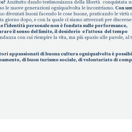
te?
Anzitutto dando testimonianza della libertà conquistata n
sso le nuove generazioni ogniqualvolta le incontriamo.
Con umi
diventati buoni facendo le cose buone, praticando le virtù ci
 giorno dopo, e con la quale ci siamo attrezzati per discerne
e l'identità personale non è fondata sulle performance,
rare il senso del limite, il desiderio e l'attesa del tempo
ondanza con cui riempire la vita, ma più spazio alle parole, al
ri appassionati di buona cultura ogniqualvolta è possibi
iornamento, di buon turismo sociale, di volontariato di com