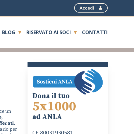
Accedi
BLOG
RISERVATO AI SOCI
CONTATTI
Dona il tuo
5x1000
sce un
ad ANLA
e,
ferati
.
rario per
CF 80031930581