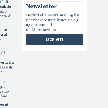
tà di
Newsletter
icabile
iamo
Iscriviti alla nostra mailing list
nata di
per ricevere tutte le notizie e gli
aggiornamenti
 dai
dell'Associazione.
a al
-
ISCRIVITI
 di
ertà tra
pace di
 e
che
egno
 siamo
zione.
za ai