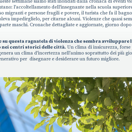
ueste settimane siamo stati inondati dalla cronaca di eventi vio
ntano: l'accoltellamento dell'insegnante nella scuola superiore
so migranti e persone fragili e povere, il turista che fa il bagno
voleva impedirglielo, per citarne alcuni. Violenze che quasi se
 parte maschi. Cronache dettagliate e aggiornate, giorno dopo
ne su questa ragnatela di violenza che sembra avviluppare l
ei centri storici delle città.
Un clima di insicurezza, forse
genera un clima d'incertezza nell'animo soprattutto dei più gio
enerativo per disegnare e desiderare un futuro migliore.